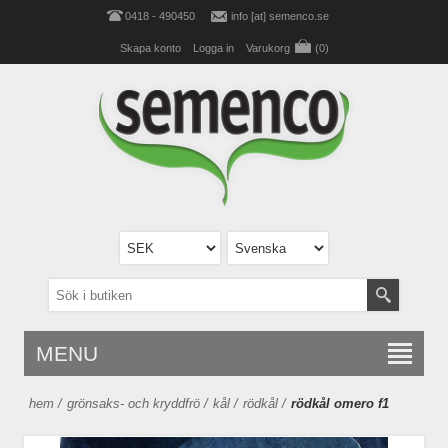
0418 - 490450
info [at] semenco.se
Skapa konto
Logga in
Varukorg
(0)
MENU
hem
/
grönsaks- och kryddfrö
/
kål
/
rödkål
/
rödkål omero f1