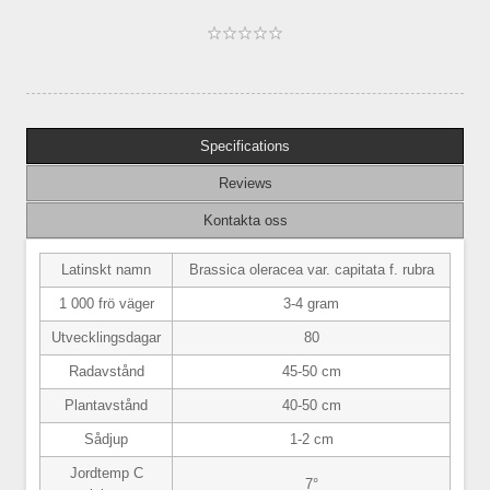
Specifications
Reviews
Kontakta oss
Latinskt namn
Brassica oleracea var. capitata f. rubra
1 000 frö väger
3-4 gram
Utvecklingsdagar
80
Radavstånd
45-50 cm
Plantavstånd
40-50 cm
Sådjup
1-2 cm
Jordtemp C
7°