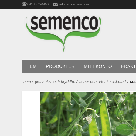
0418 - 490450
info [at] semenco.se
HEM
PRODUKTER
MITT KONTO
FRAKT
hem
/
grönsaks- och kryddfrö
/
bönor och ärtor
/
sockerärt
/
soc