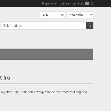
Skapa konto
Logga in
Varukorg
(0)
t frö
. Mycket tidig, frisk och kraftigväxande sort med mellangröna