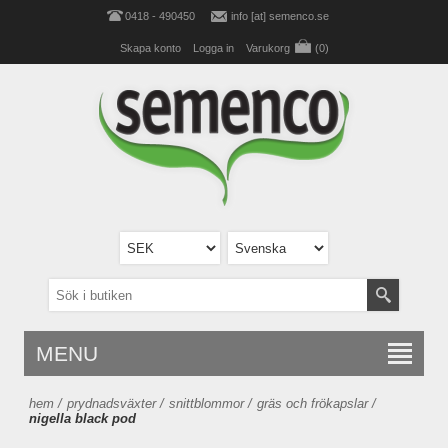
0418 - 490450
info [at] semenco.se
Skapa konto
Logga in
Varukorg
(0)
MENU
hem
/
prydnadsväxter
/
snittblommor
/
gräs och frökapslar
/
nigella black pod