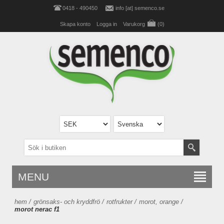
0418 - 490450
info [at] semenco.se
Skapa konto
Logga in
Varukorg
(0)
MENU
hem
/
grönsaks- och kryddfrö
/
rotfrukter
/
morot, orange
/
morot nerac f1