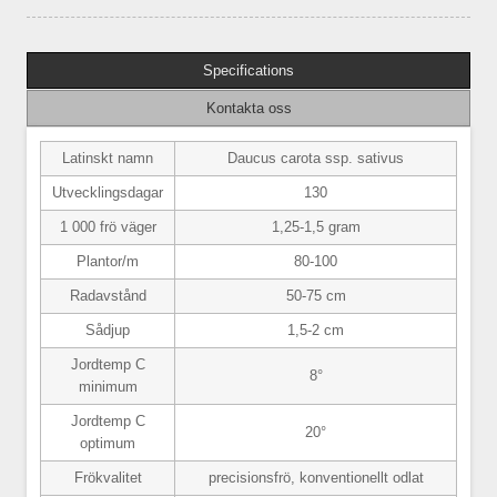
Specifications
Kontakta oss
Latinskt namn
Daucus carota ssp. sativus
Utvecklingsdagar
130
1 000 frö väger
1,25-1,5 gram
Plantor/m
80-100
Radavstånd
50-75 cm
Sådjup
1,5-2 cm
Jordtemp C
8°
minimum
Jordtemp C
20°
optimum
Frökvalitet
precisionsfrö, konventionellt odlat