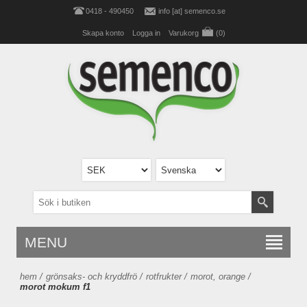
0418 - 490450
info [at] semenco.se
Skapa konto
Logga in
Varukorg
(0)
MENU
hem
/
grönsaks- och kryddfrö
/
rotfrukter
/
morot, orange
/
morot mokum f1