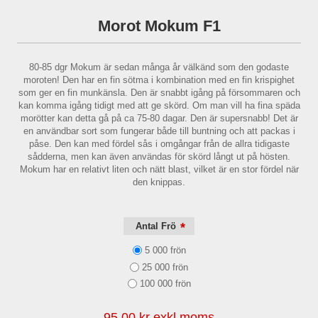
Morot Mokum F1
80-85 dgr Mokum är sedan många år välkänd som den godaste
moroten! Den har en fin sötma i kombination med en fin krispighet
som ger en fin munkänsla. Den är snabbt igång på försommaren och
kan komma igång tidigt med att ge skörd. Om man vill ha fina späda
morötter kan detta gå på ca 75-80 dagar. Den är supersnabb! Det är
en användbar sort som fungerar både till buntning och att packas i
påse. Den kan med fördel sås i omgångar från de allra tidigaste
sådderna, men kan även användas för skörd långt ut på hösten.
Mokum har en relativt liten och nätt blast, vilket är en stor fördel när
den knippas.
*
Antal Frö
5 000 frön
25 000 frön
100 000 frön
95,00 kr exkl moms