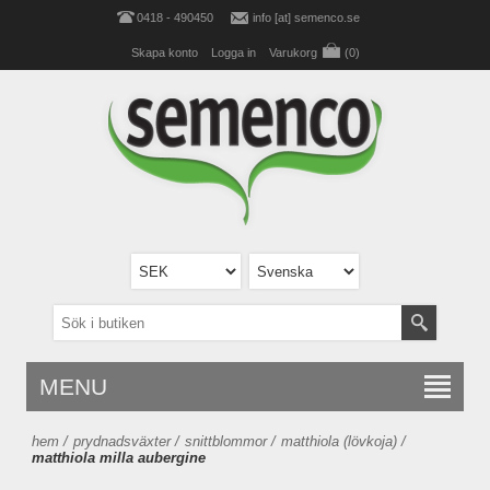
0418 - 490450
info [at] semenco.se
Skapa konto
Logga in
Varukorg
(0)
MENU
hem
/
prydnadsväxter
/
snittblommor
/
matthiola (lövkoja)
/
matthiola milla aubergine