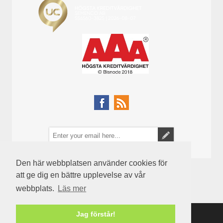
Den här webbplatsen använder cookies för
att ge dig en bättre upplevelse av vår
webbplats.
Läs mer
Jag förstår!
Powered by
nopCommerce