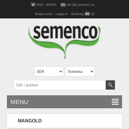
0418 - 490450
info [at] semenco.se
Skapa konto
Logga in
Varukorg
(0)
MENU
MANGOLD