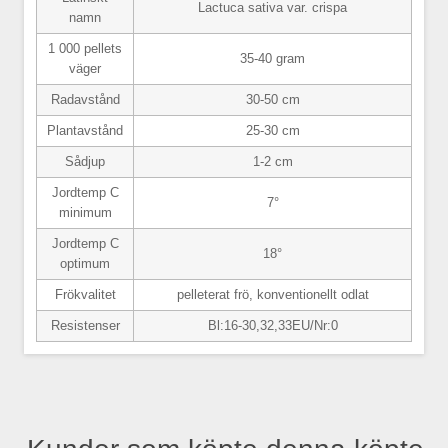
Lactuca sativa var. crispa
namn
1 000 pellets
35-40 gram
väger
Radavstånd
30-50 cm
Plantavstånd
25-30 cm
Sådjup
1-2 cm
Jordtemp C
7°
minimum
Jordtemp C
18°
optimum
Frökvalitet
pelleterat frö, konventionellt odlat
Resistenser
Bl:16-30,32,33EU/Nr:0