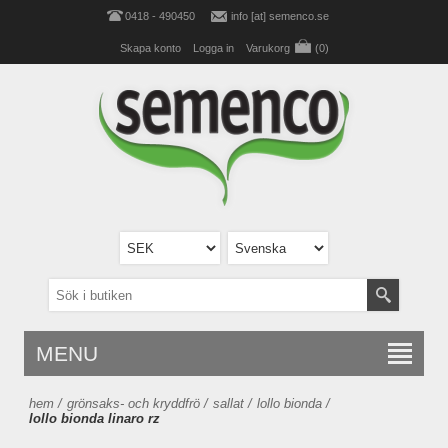
0418 - 490450
info [at] semenco.se
Skapa konto
Logga in
Varukorg
(0)
MENU
hem
/
grönsaks- och kryddfrö
/
sallat
/
lollo bionda
/
lollo bionda linaro rz