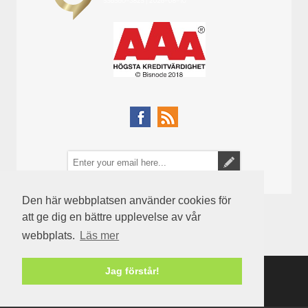
Den här webbplatsen använder cookies för
att ge dig en bättre upplevelse av vår
webbplats.
Läs mer
Jag förstår!
Powered by
nopCommerce
Copyright © 2026 Semenco. Alla rättigheter reserverade.