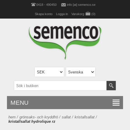
0418 - 490450
info [at] semenco.se
Skapa konto
Logga in
Varukorg
(0)
MENU
hem
/
grönsaks- och kryddfrö
/
sallat
/
kristallsallat
/
kristallsallat hydrolique rz