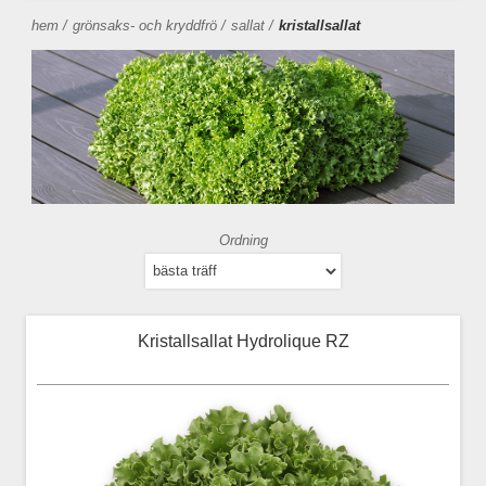
hem
/
grönsaks- och kryddfrö
/
sallat
/
kristallsallat
Ordning
Kristallsallat Hydrolique RZ