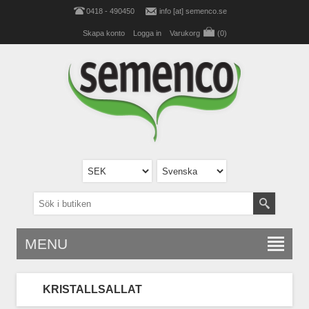
0418 - 490450
info [at] semenco.se
Skapa konto
Logga in
Varukorg
(0)
MENU
KRISTALLSALLAT