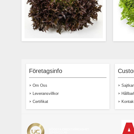
Röd Salanova -krisp för odling både i på
Mellan
friland, växthus och i kontrollerade
till f
odlingssystem.
lit
Företagsinfo
Custo
Om Oss
Sajtkar
Leveransvillkor
Hållbar
Certifikat
Kontak
69,00 kr exkl moms