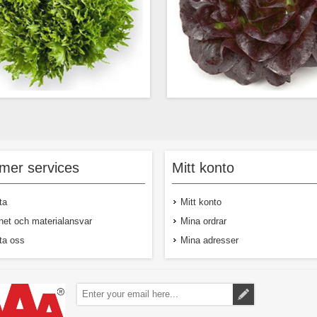
grön krispsalanova, omtyckt sort
Röd butterheadsal
riland. Fin även när den får växa sig
frilandsodling. Upprättväxand
e större. Dekorativa, spetsiga blad.
bladrosett. Tåliga bla
mer services
Mitt konto
färgkontrast i rött och grön
crèmegula, innerst
ta
Mitt konto
het och materialansvar
Mina ordrar
ta oss
Mina adresser
69,00 kr exkl moms
70,00 kr ex