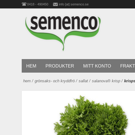
0418 - 490450
info [at] semenco.se
HEM
PRODUKTER
MITT KONTO
FRAKT
hem
/
grönsaks- och kryddfrö
/
sallat
/
salanova® krisp
/
krisp