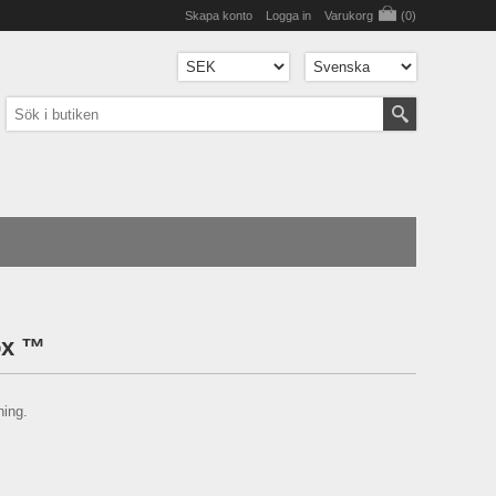
Skapa konto
Logga in
Varukorg
(0)
ox ™
ning.