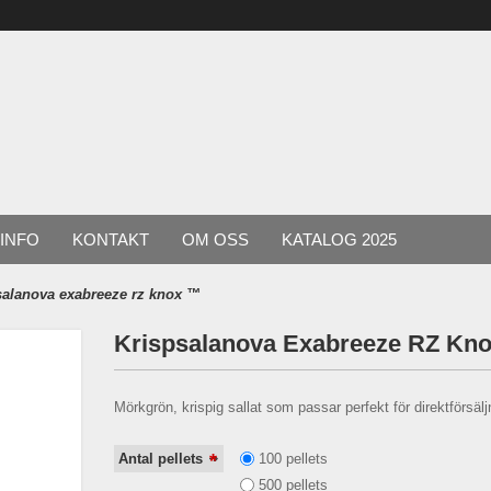
INFO
KONTAKT
OM OSS
KATALOG 2025
salanova exabreeze rz knox ™
Krispsalanova Exabreeze RZ Kn
Mörkgrön, krispig sallat som passar perfekt för direktförsälj
*
100 pellets
Antal pellets
500 pellets