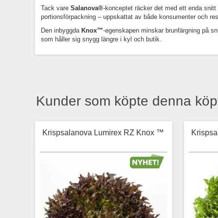
Tack vare
Salanova®
-konceptet räcker det med ett enda snitt v
portionsförpackning – uppskattat av både konsumenter och res
Den inbyggda
Knox™
-egenskapen minskar brunfärgning på snitty
som håller sig snygg längre i kyl och butik.
Kunder som köpte denna köp
Krispsalanova Lumirex RZ Knox ™
Krispsa