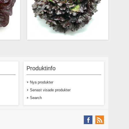
anova för
Häftig salanova av multileaf karaktär med
e med fin
röd och grönt på bladen
d med fin
Produktinfo
t samt de
a bladen.
Nya produkter
Senast visade produkter
Search
kl moms
63,00 kr exkl moms