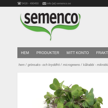
0418 - 490450
info [at] semenco.se
HEM
PRODUKTER
MITT KONTO
FRAKT
hem
/
grönsaks- och kryddfrö
/
microgreens
/
kålrabbi - mikrobl