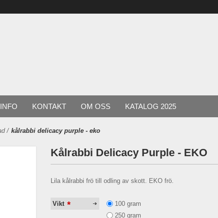
INFO
KONTAKT
OM OSS
KATALOG 2025
ad
/
kålrabbi delicacy purple - eko
Kålrabbi Delicacy Purple - EKO
Lila kålrabbi frö till odling av skott. EKO frö.
*
100 gram
Vikt
250 gram