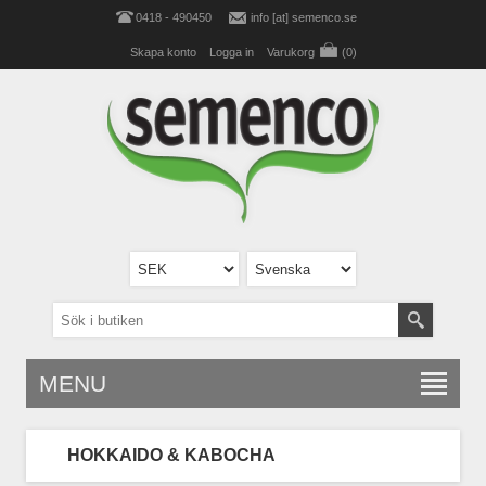
0418 - 490450
info [at] semenco.se
Skapa konto
Logga in
Varukorg
(0)
MENU
HOKKAIDO & KABOCHA