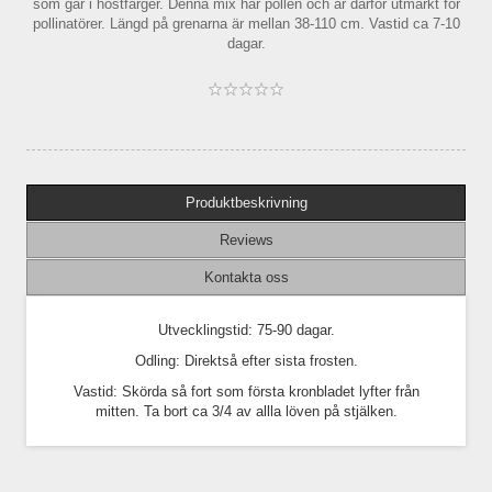
som går i höstfärger. Denna mix har pollen och är därför utmärkt för
pollinatörer. Längd på grenarna är mellan 38-110 cm. Vastid ca 7-10
dagar.
Produktbeskrivning
Reviews
Kontakta oss
Utvecklingstid: 75-90 dagar.
Odling: Direktså efter sista frosten.
Vastid: Skörda så fort som första kronbladet lyfter från
mitten. Ta bort ca 3/4 av allla löven på stjälken.