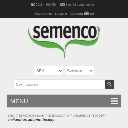
0418 - 490450
info [at] semenco.se
Skapa konto
Logga in
Varukorg
(0)
MENU
hem
/
prydnadsväxter
/
snittblommor
/
helianthus (solros)
/
helianthus autumn beauty