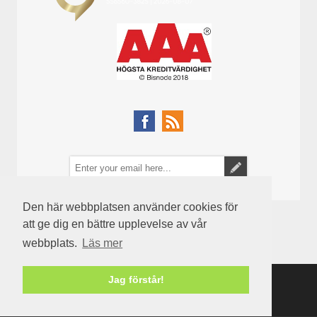
Den här webbplatsen använder cookies för
att ge dig en bättre upplevelse av vår
webbplats.
Läs mer
Jag förstår!
Powered by
nopCommerce
Copyright © 2026 Semenco. Alla rättigheter reserverade.