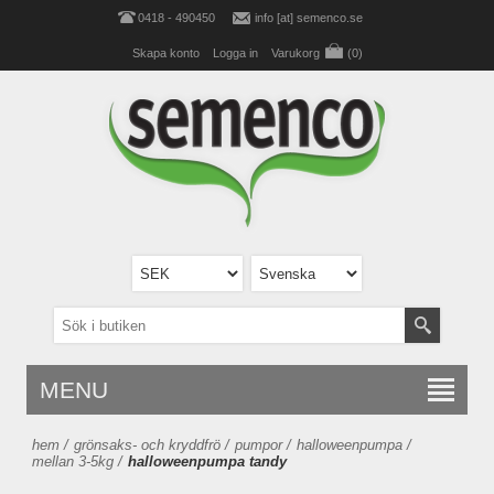
0418 - 490450
info [at] semenco.se
Skapa konto
Logga in
Varukorg
(0)
MENU
hem
/
grönsaks- och kryddfrö
/
pumpor
/
halloweenpumpa
/
mellan 3-5kg
/
halloweenpumpa tandy