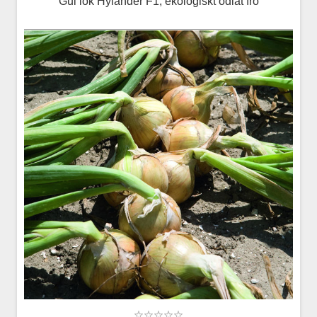
Gul lök Hylander F1, ekologiskt odlat frö