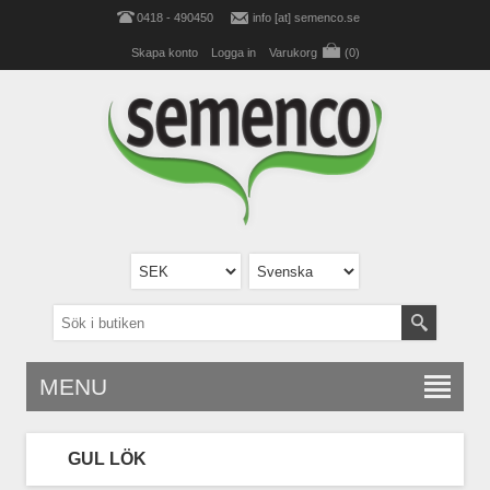
0418 - 490450
info [at] semenco.se
Skapa konto
Logga in
Varukorg
(0)
MENU
GUL LÖK