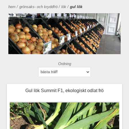
hem
/
grönsaks- och kryddfrö
/
lök
/
gul lök
Ordning
Gul lök Summit F1, ekologiskt odlat frö