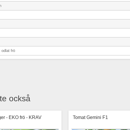
m
 odlat frö
te också
ger - EKO frö - KRAV
Tomat Gemini F1