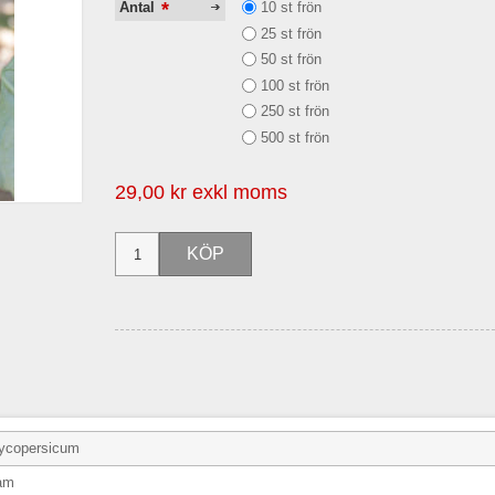
*
10 st frön
Antal
25 st frön
50 st frön
100 st frön
250 st frön
500 st frön
29,00 kr exkl moms
ycopersicum
ram