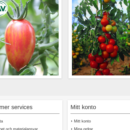
gulorange miniplommontomat med
Högavkastande sort som funger
a strimmor och med god och frisk
växthus och utomhus i skyd
orten har bra hållbarhet eftersom
Tomaterna väger ca 70 g o
mer services
Mitt konto
är känslig för att spricka. Plantan
skinande 
 frisk, blir lång och behöver därför
das upp. Fruktvikt ca 18-20 gram.
ta
Mitt konto
het och materialansvar
Mina ordrar