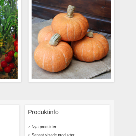
ar både i
Underbar matpumpa med ljusröd,
dat läge.
nästintill korallfärgad, färg och små
ch får en
beigea strimmor. Köttet intensivt gult med
Produktinfo
röd färg.
god, nötig smak. Vill du odla dem i en
mix rekommenderar vi att samodla den
med vår gröna hokkaidopumpa Dolcevera
Nya produkter
F1. Vikt: Ca 1-1,5 kg. Utvecklingstid: Ca
100 dagar.
Senast visade produkter