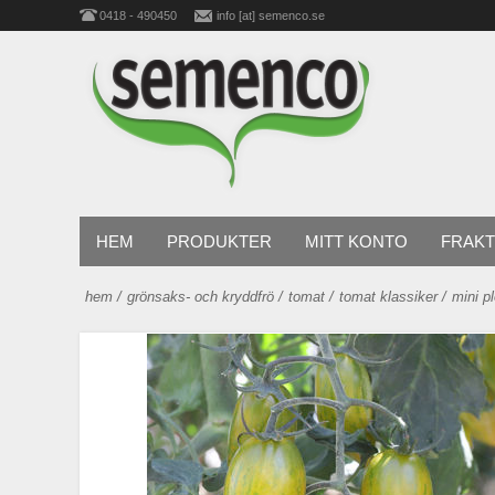
0418 - 490450
info [at] semenco.se
HEM
PRODUKTER
MITT KONTO
FRAKT
hem
/
grönsaks- och kryddfrö
/
tomat
/
tomat klassiker
/
mini 