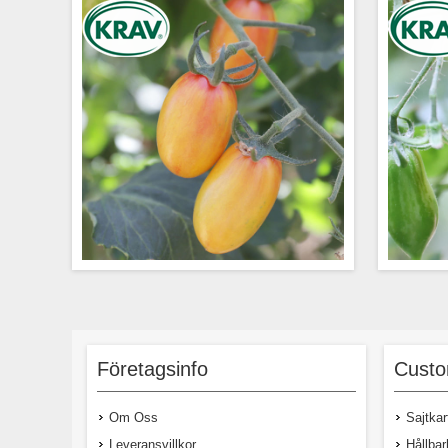
Unik, gulorangeflammig
Unik, 
miniplommontomat söt och frisk smak.
röd
Sorten har bra hållbarhet eftersom den
smak. S
Företagsinfo
Custo
inte är känslig för att spricka. Plantan är
den inte 
frisk, blir lång och behöver därför bindas
är
upp. Fruktvikt ca 18-20 gram.
bin
Om Oss
Sajtkar
Leveransvillkor
Hållbar