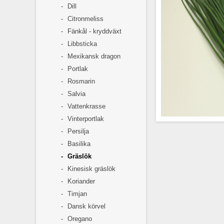
Dill
Citronmeliss
Fänkål - kryddväxt
Libbsticka
Mexikansk dragon
Portlak
Rosmarin
Salvia
Vattenkrasse
Vinterportlak
Persilja
Basilika
Snabbväxande, grovb
Gräslök
kruka i hydrok
gröna, t
Kinesisk gräslök
Koriander
Timjan
Dansk körvel
Oregano