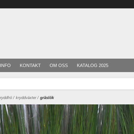
INFO
KONTAKT
OM OSS
KATALOG 2025
ryddfrö
/
kryddväxter
/
gräslök