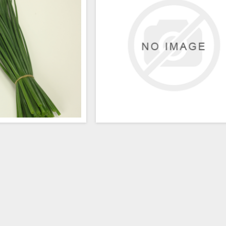
ladig gräslök för odling i
Mörkgrön, tjockväggig, mycket stjäl
ultur och på friland. Mörkt
grovbladig gräslök för all typer av o
jocka och stjälkstyva blad.