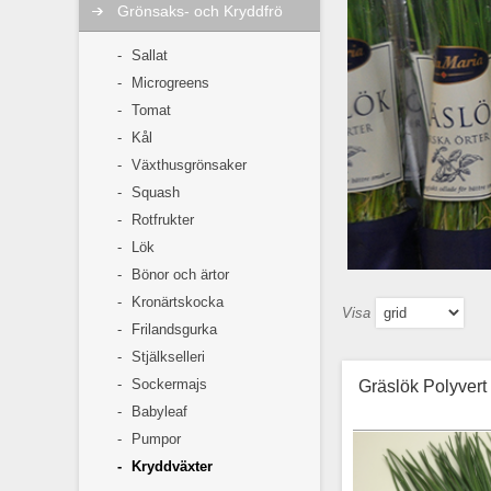
Grönsaks- och Kryddfrö
Sallat
Microgreens
Tomat
Kål
Växthusgrönsaker
Squash
Rotfrukter
Lök
Bönor och ärtor
Kronärtskocka
Visa
Frilandsgurka
Stjälkselleri
Sockermajs
Gräslök Polyvert
Babyleaf
Pumpor
Kryddväxter