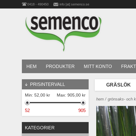
0418 - 490450
info [at] semenco.se
HEM
PRODUKTER
MITT KONTO
FRAKT
PRISINTERVALL
GRÄSLÖK
Min:
52,00 kr
Max:
905,00 kr
hem
/
grönsaks- och k
52
905
KATEGORIER