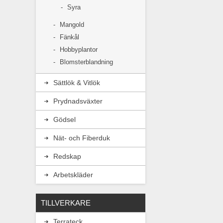
Syra
Mangold
Från
Fänkål
Hobbyplantor
Blomsterblandning
Sättlök & Vitlök
Prydnadsväxter
Gödsel
Nät- och Fiberduk
Redskap
Arbetskläder
TILLVERKARE
Terrateck