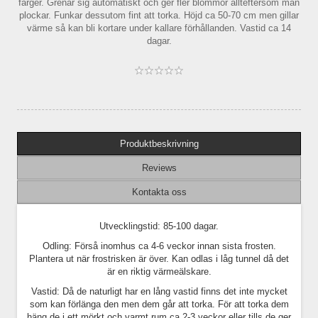
färger. Grenar sig automatiskt och ger fler blommor allteftersom man
plockar. Funkar dessutom fint att torka. Höjd ca 50-70 cm men gillar
värme så kan bli kortare under kallare förhållanden. Vastid ca 14
dagar.
Produktbeskrivning
Reviews
Kontakta oss
Utvecklingstid: 85-100 dagar.
Odling: Förså inomhus ca 4-6 veckor innan sista frosten.
Plantera ut när frostrisken är över. Kan odlas i låg tunnel då det
är en riktig värmeälskare.
Vastid: Då de naturligt har en lång vastid finns det inte mycket
som kan förlänga den men dem går att torka. För att torka dem
häng de i ett mörkt och varmt rum ca 2-3 veckor eller tills de ger