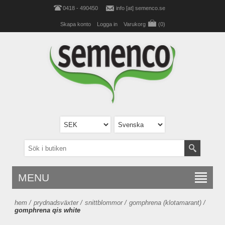
0418 - 490450
info [at] semenco.se
Skapa konto
Logga in
Varukorg
(0)
MENU
hem
/
prydnadsväxter
/
snittblommor
/
gomphrena (klotamarant)
/
gomphrena qis white