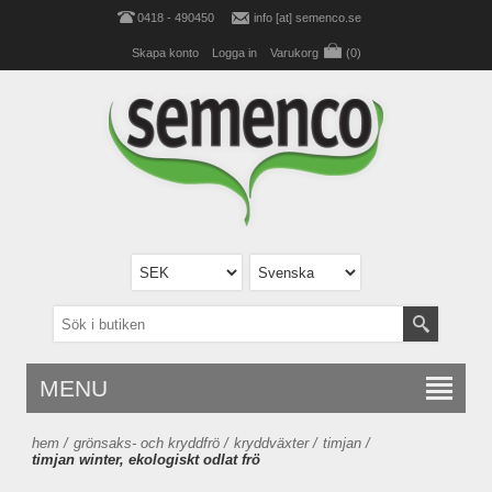
0418 - 490450
info [at] semenco.se
Skapa konto
Logga in
Varukorg
(0)
MENU
hem
/
grönsaks- och kryddfrö
/
kryddväxter
/
timjan
/
timjan winter, ekologiskt odlat frö