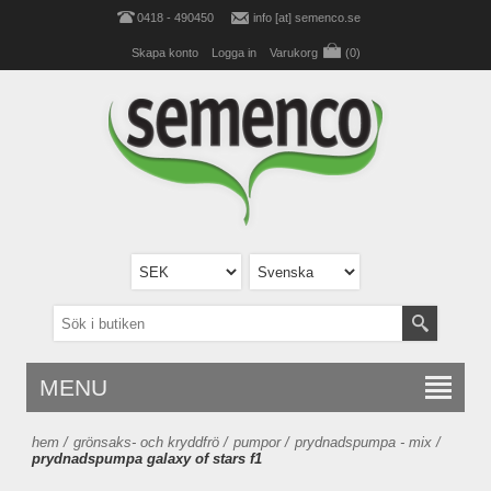
0418 - 490450
info [at] semenco.se
Skapa konto
Logga in
Varukorg
(0)
MENU
hem
/
grönsaks- och kryddfrö
/
pumpor
/
prydnadspumpa - mix
/
prydnadspumpa galaxy of stars f1