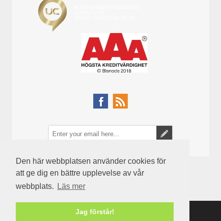
Den här webbplatsen använder cookies för
att ge dig en bättre upplevelse av vår
webbplats.
Läs mer
Jag förstår!
Powered by
nopCommerce