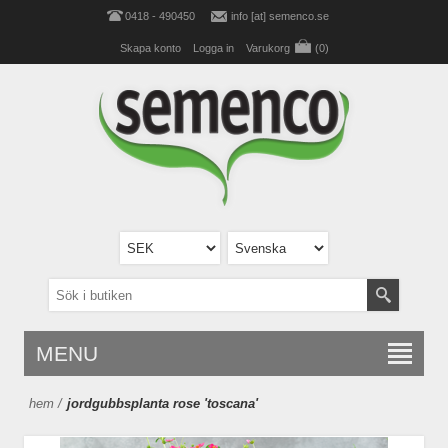
0418 - 490450
info [at] semenco.se
Skapa konto
Logga in
Varukorg
(0)
MENU
hem
/
jordgubbsplanta rose 'toscana'