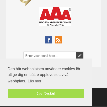
Den här webbplatsen använder cookies för
att ge dig en bättre upplevelse av vår
webbplats.
Läs mer
Jag förstår!
Powered by
nopCommerce
Copyright © 2026 Semenco. Alla rättigheter reserverade.