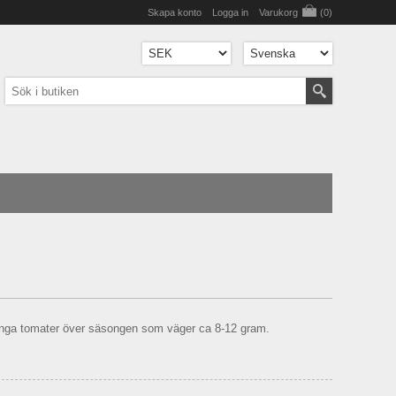
Skapa konto
Logga in
Varukorg
(0)
nga tomater över säsongen som väger ca 8-12 gram.