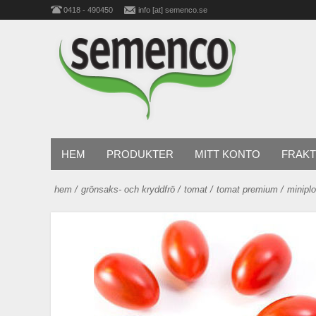
0418 - 490450
info [at] semenco.se
HEM
PRODUKTER
MITT KONTO
FRAKT
hem
/
grönsaks- och kryddfrö
/
tomat
/
tomat premium
/
minip