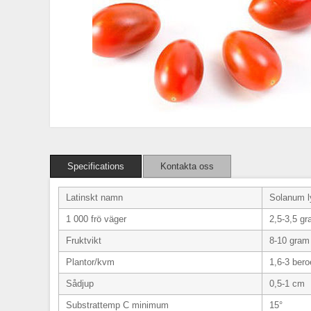
Specifications
Kontakta oss
Latinskt namn
Solanum l
1 000 frö väger
2,5-3,5 g
Fruktvikt
8-10 gram
Plantor/kvm
1,6-3 bero
Sådjup
0,5-1 cm
Substrattemp C minimum
15°