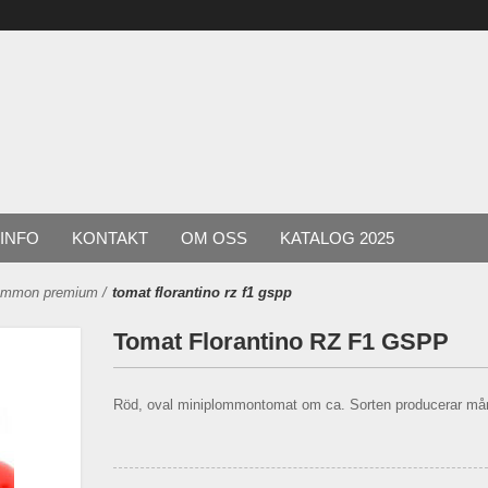
INFO
KONTAKT
OM OSS
KATALOG 2025
lommon premium
/
tomat florantino rz f1 gspp
Tomat Florantino RZ F1 GSPP
Röd, oval miniplommontomat om ca. Sorten producerar må