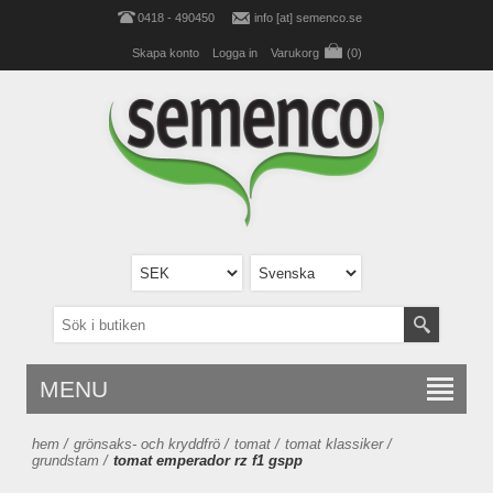
0418 - 490450
info [at] semenco.se
Skapa konto
Logga in
Varukorg
(0)
MENU
hem
/
grönsaks- och kryddfrö
/
tomat
/
tomat klassiker
/
grundstam
/
tomat emperador rz f1 gspp