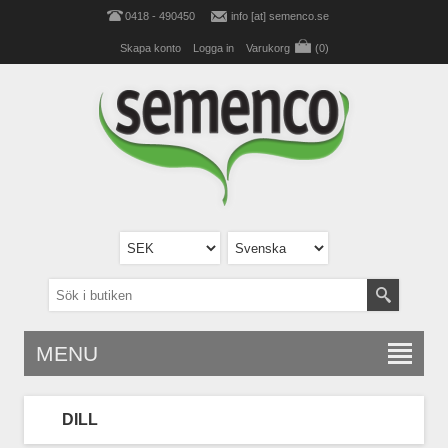
0418 - 490450
info [at] semenco.se
Skapa konto
Logga in
Varukorg
(0)
MENU
DILL