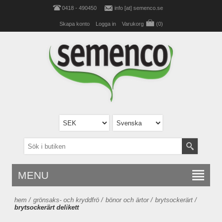
0418 - 490450
info [at] semenco.se
Skapa konto
Logga in
Varukorg
(0)
MENU
hem
/
grönsaks- och kryddfrö
/
bönor och ärtor
/
brytsockerärt
/
brytsockerärt delikett