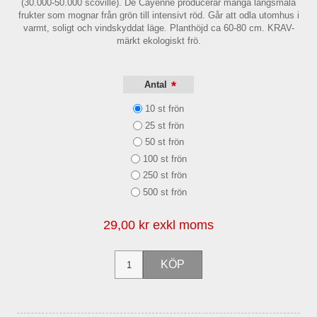
(30.000-50.000 scoville). De Cayenne producerar många långsmala
frukter som mognar från grön till intensivt röd. Går att odla utomhus i
varmt, soligt och vindskyddat läge. Planthöjd ca 60-80 cm. KRAV-
märkt ekologiskt frö.
*
Antal
10 st frön
25 st frön
50 st frön
100 st frön
250 st frön
500 st frön
29,00 kr exkl moms