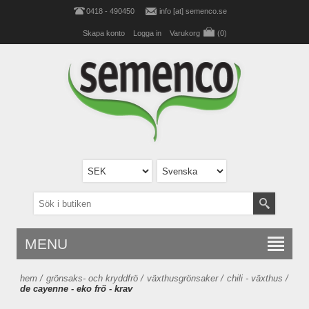
0418 - 490450
info [at] semenco.se
Skapa konto
Logga in
Varukorg
(0)
MENU
hem
/
grönsaks- och kryddfrö
/
växthusgrönsaker
/
chili - växthus
/
de cayenne - eko frö - krav