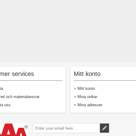
45,00 kr exkl moms
45,00 kr exkl 
mer services
Mitt konto
ta
Mitt konto
het och materialansvar
Mina ordrar
ta oss
Mina adresser