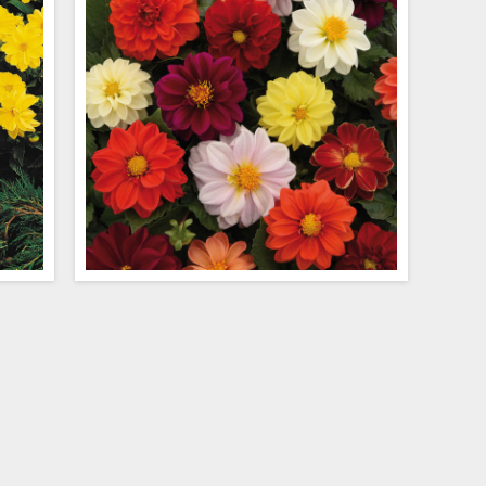
moms
45,00 kr exkl moms
 ljust
En härlig mix av de rena färgerna i Figaro
t till
serien.
omma.