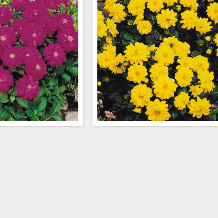
45,00 kr exkl moms
45,00 kr exkl 
a violetta toner som livar
Varma gula blommor i flera nyanser, från
ar och skapar imponerande
citrongul till djup, gyllene ton. Perfek
er mot mörkgrönt bladverk.
snittbl