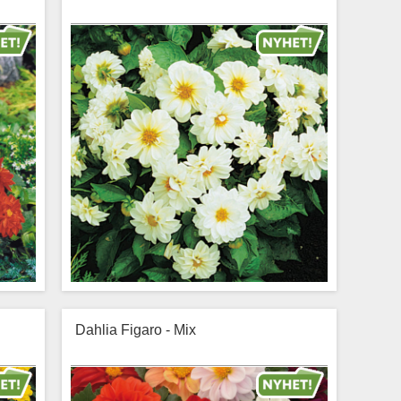
Dahlia Figaro - Mix
andlar
Klassisk sommardahlia som förtrollar med
ill en
sina renvita blommor med ett ljust, solgult
else.
centrum.