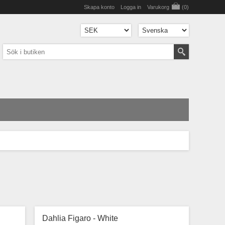
Skapa konto
Logga in
Varukorg
(0)
Dahlia Figaro - White