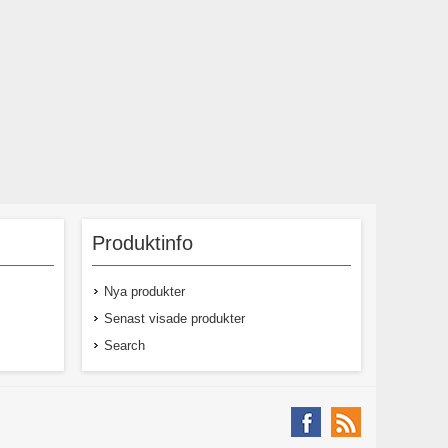
moms
45,00 kr exkl moms
Produktinfo
Nya produkter
Senast visade produkter
Search