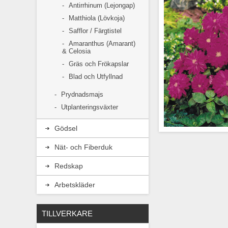
Antirrhinum (Lejongap)
Matthiola (Lövkoja)
Safflor / Färgtistel
Amaranthus (Amarant)
& Celosia
Gräs och Frökapslar
Blad och Utfyllnad
Prydnadsmajs
Utplanteringsväxter
Gödsel
Nät- och Fiberduk
Blommorna har klar
Redskap
upp plantering
kontrast
Arbetskläder
TILLVERKARE