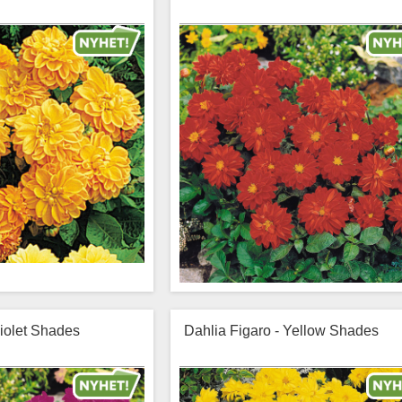
Violet Shades
Dahlia Figaro - Yellow Shades
ärgstark dahlia med mjuka
Intensivt röd och elegant sort som förv
er av orange och aprikos.
trädgårdar, krukor och rabatter t
färgsprakande upplev