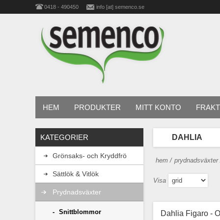
0418 - 490450
info [at] semenco.se
HEM
PRODUKTER
MITT KONTO
FRAKT
KATEGORIER
DAHLIA
Grönsaks- och Kryddfrö
hem
/
prydnadsväxter
Sättlök & Vitlök
Visa
Prydnadsväxter
Snittblommor
Dahlia Figaro -