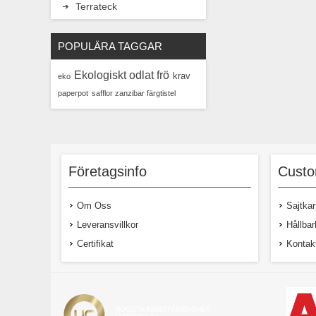
Terrateck
POPULÄRA TAGGAR
Ekologiskt odlat frö
krav
eko
paperpot
safflor zanzibar färgtistel
Företagsinfo
Custo
Om Oss
Sajtkar
Leveransvillkor
Hållbar
Certifikat
Kontak