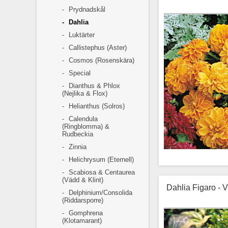
Prydnadskål
Dahlia
Luktärter
Callistephus (Aster)
Cosmos (Rosenskära)
Special
Dianthus & Phlox
(Nejlika & Flox)
Helianthus (Solros)
Calendula
(Ringblomma) &
Rudbeckia
Zinnia
Helichrysum (Eternell)
Scabiosa & Centaurea
(Vädd & Klint)
Dahlia Figaro - 
Delphinium/Consolida
Elegant och f
(Riddarsporre)
nyans
Gomphrena
(Klotamarant)