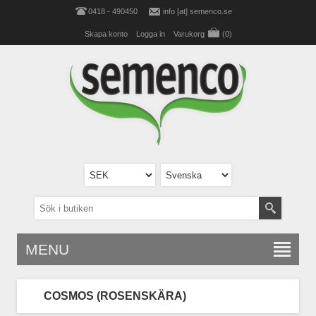
0418 - 490450
info [at] semenco.se
Skapa konto
Logga in
Varukorg
(0)
MENU
COSMOS (ROSENSKÄRA)