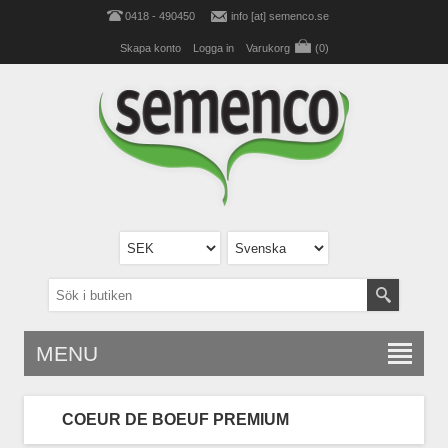
0418 - 490450
info [at] semenco.se
Skapa konto
Logga in
Varukorg
(0)
MENU
COEUR DE BOEUF PREMIUM