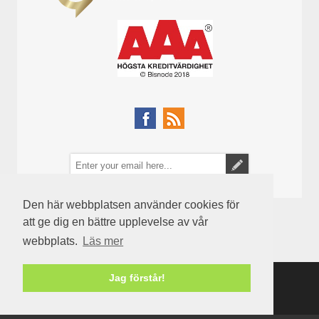
Den här webbplatsen använder cookies för
att ge dig en bättre upplevelse av vår
webbplats.
Läs mer
Jag förstår!
Powered by
nopCommerce
Copyright © 2026 Semenco. Alla rättigheter reserverade.