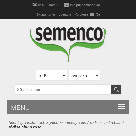
0418 - 490450
info [at] semenco.se
Skapa konto
Logga in
Varukorg
(0)
MENU
hem
/
grönsaks- och kryddfrö
/
microgreens
/
rädisa - mikroblad
/
rädisa china rose