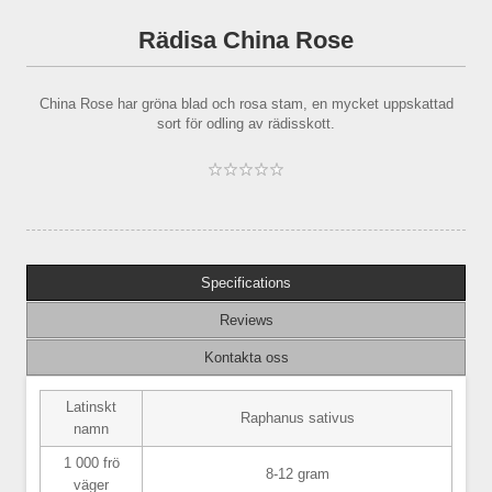
Rädisa China Rose
China Rose har gröna blad och rosa stam, en mycket uppskattad
sort för odling av rädisskott.
Specifications
Reviews
Kontakta oss
Latinskt
Raphanus sativus
namn
1 000 frö
8-12 gram
väger