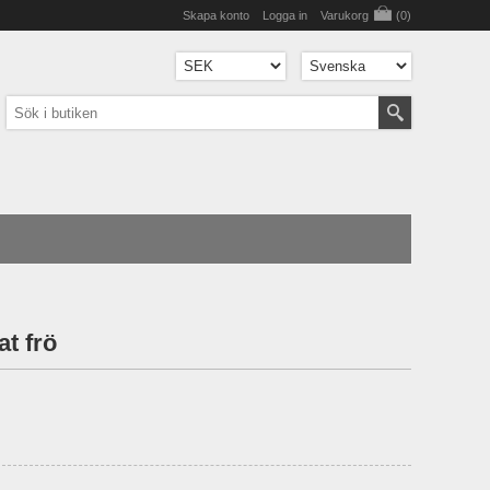
Skapa konto
Logga in
Varukorg
(0)
at frö