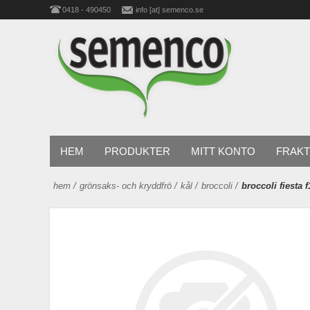
0418 - 490450
info [at] semenco.se
HEM
PRODUKTER
MITT KONTO
FRAKT
hem
/
grönsaks- och kryddfrö
/
kål
/
broccoli
/
broccoli fiesta f