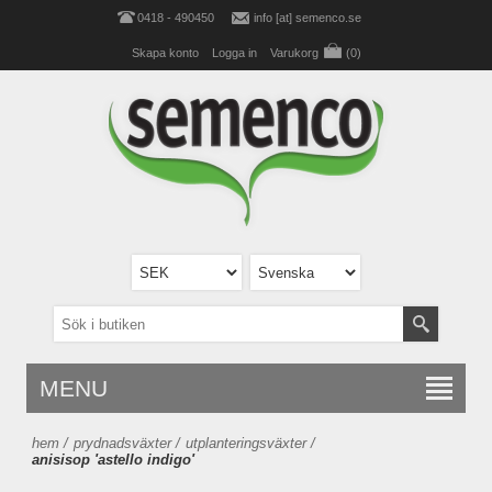
0418 - 490450
info [at] semenco.se
Skapa konto
Logga in
Varukorg
(0)
MENU
hem
/
prydnadsväxter
/
utplanteringsväxter
/
anisisop 'astello indigo'