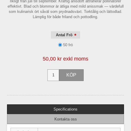
rikligt från juli till september. Kraftig anisdoft attraherar pollinatörer
effektivt. Blad och blommor är ätliga med mild anissmak — värdefull
som kulinarisk ört såväl som prydnadsväxt. Torktålig och lättodlad.
Lämplig för både friland och pottodling.
*
Antal Frö
50 frö
50,00 kr exkl moms
Specifications
Kontakta oss