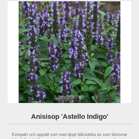
Anisisop 'Astello Indigo'
Kompakt och upprätt sort med djupt blåvioletta ax som blommar