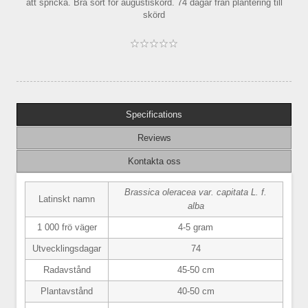
att spricka. Bra sort för augustiskörd. 74 dagar från plantering till
skörd
Specifications
Reviews
Kontakta oss
Brassica oleracea var. capitata L. f.
Latinskt namn
alba
1 000 frö väger
4-5 gram
Utvecklingsdagar
74
Radavstånd
45-50 cm
Plantavstånd
40-50 cm