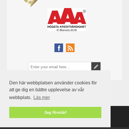
Den här webbplatsen använder cookies för
att ge dig en bättre upplevelse av vår
webbplats.
Läs mer
Jag förstår!
Powered by
nopCommerce
Copyright © 2026 Semenco. Alla rättigheter reserverade.