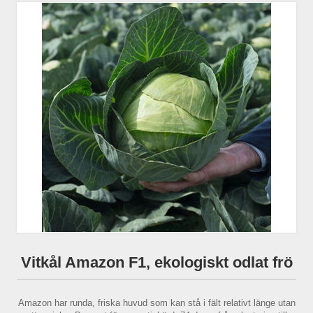
Vitkål Amazon F1, ekologiskt odlat frö
Amazon har runda, friska huvud som kan stå i fält relativt länge utan