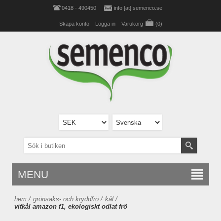
0418 - 490450
info [at] semenco.se
Skapa konto
Logga in
Varukorg
(0)
MENU
hem
/
grönsaks- och kryddfrö
/
kål
/
vitkål amazon f1, ekologiskt odlat frö