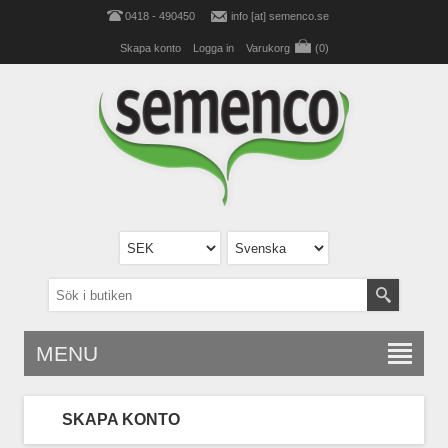
0418 - 490450
info [at] semenco.se
Skapa konto
Logga in
Varukorg
(0)
MENU
SKAPA KONTO