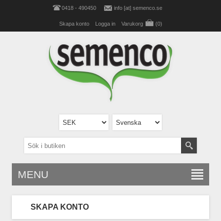
0418 - 490450
info [at] semenco.se
Skapa konto
Logga in
Varukorg
(0)
MENU
SKAPA KONTO