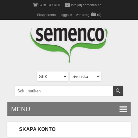
0418 - 490450
info [at] semenco.se
Skapa konto
Logga in
Varukorg
(0)
MENU
SKAPA KONTO