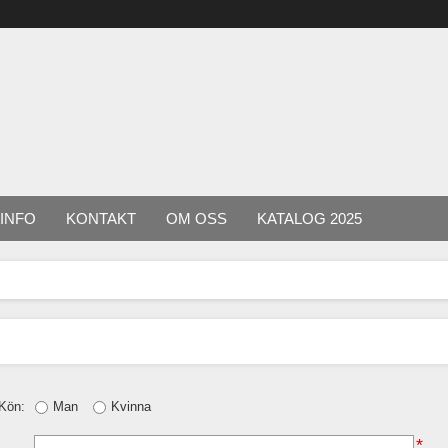
INFO
KONTAKT
OM OSS
KATALOG 2025
Kön:
Man
Kvinna
*