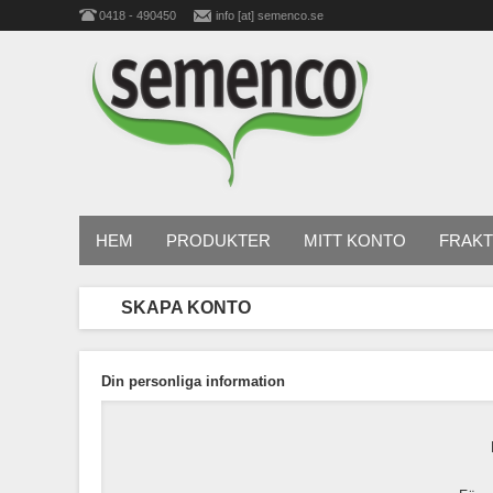
0418 - 490450
info [at] semenco.se
HEM
PRODUKTER
MITT KONTO
FRAKT
SKAPA KONTO
Din personliga information