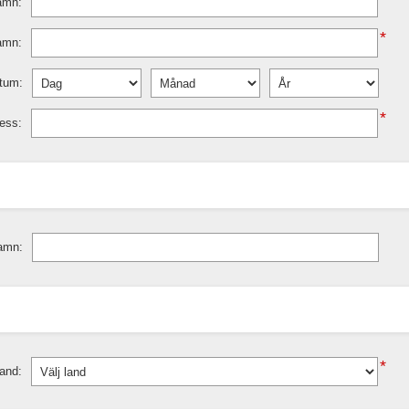
amn:
*
amn:
tum:
*
ess:
amn:
*
and: