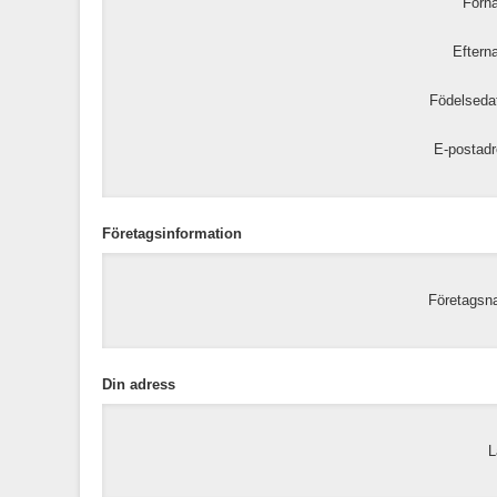
Förn
Eftern
Födelseda
E-postadr
Företagsinformation
Företagsn
Din adress
L