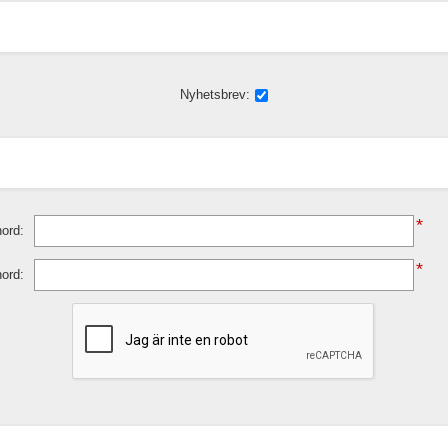
Nyhetsbrev:
*
ord:
*
nord: