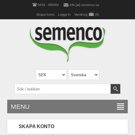
0418 - 490450
info [at] semenco.se
Skapa konto
Logga in
Varukorg
(0)
MENU
SKAPA KONTO