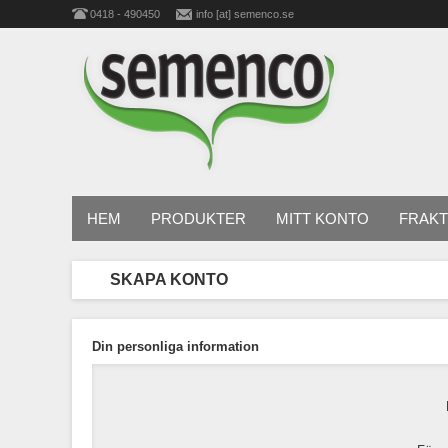
0418 - 490450
info [at] semenco.se
HEM
PRODUKTER
MITT KONTO
FRAKT
SKAPA KONTO
Din personliga information