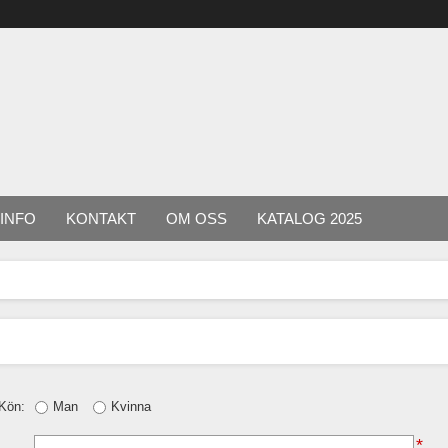
INFO
KONTAKT
OM OSS
KATALOG 2025
Kön:
Man
Kvinna
*