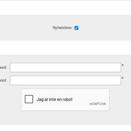
Nyhetsbrev:
*
ord:
*
nord: