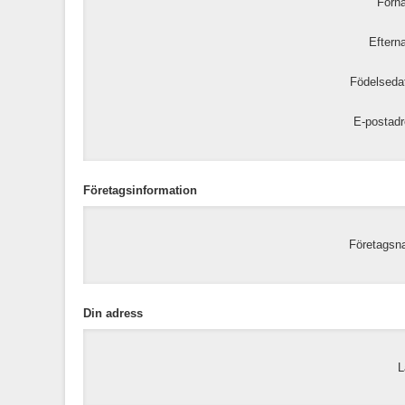
Förn
Eftern
Födelseda
E-postadr
Företagsinformation
Företagsn
Din adress
L