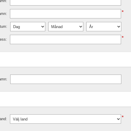
amn:
*
amn:
tum:
*
ess:
amn:
*
and: