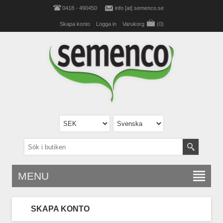
0418 - 490450
info [at] semenco.se
Skapa konto
Logga in
Varukorg
(0)
MENU
SKAPA KONTO