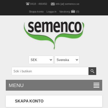
0418 - 490450
info [at] semenco.se
Skapa konto
Logga in
Varukorg
(0)
MENU
SKAPA KONTO