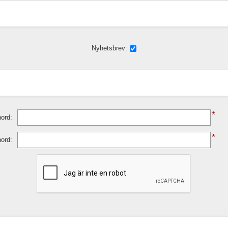
Nyhetsbrev:
*
ord:
*
nord: