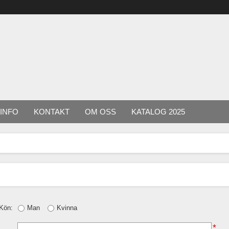
INFO
KONTAKT
OM OSS
KATALOG 2025
Kön:
Man
Kvinna
*