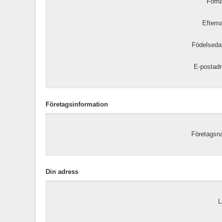
Förn
Eftern
Födelseda
E-postadr
Företagsinformation
Företagsn
Din adress
L