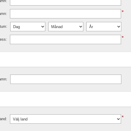
amn:
*
amn:
tum:
*
ess:
amn:
*
and: