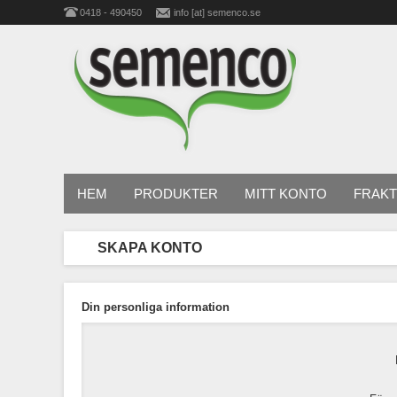
0418 - 490450
info [at] semenco.se
HEM
PRODUKTER
MITT KONTO
FRAKT
SKAPA KONTO
Din personliga information