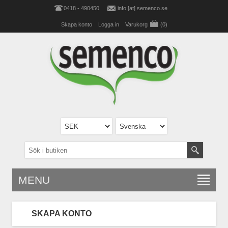
0418 - 490450
info [at] semenco.se
Skapa konto
Logga in
Varukorg
(0)
MENU
SKAPA KONTO