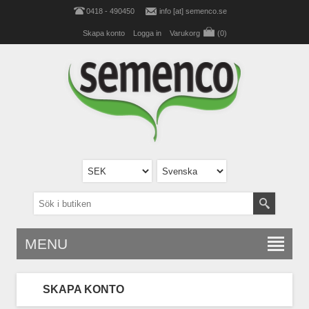
0418 - 490450
info [at] semenco.se
Skapa konto
Logga in
Varukorg
(0)
MENU
SKAPA KONTO