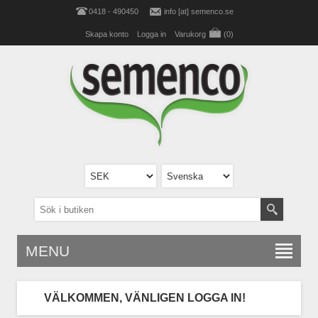
0418 - 490450
info [at] semenco.se
Skapa konto
Logga in
Varukorg
(0)
MENU
VÄLKOMMEN, VÄNLIGEN LOGGA IN!