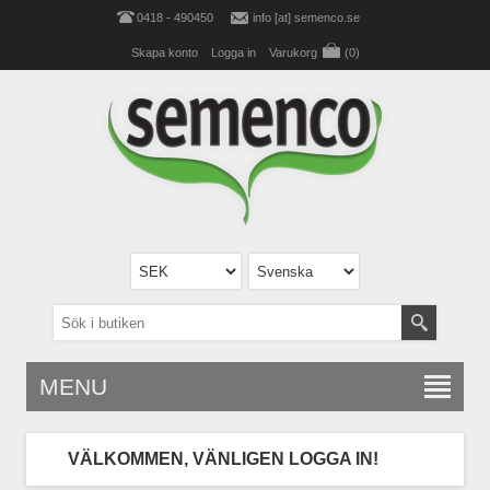
0418 - 490450
info [at] semenco.se
Skapa konto
Logga in
Varukorg
(0)
MENU
VÄLKOMMEN, VÄNLIGEN LOGGA IN!