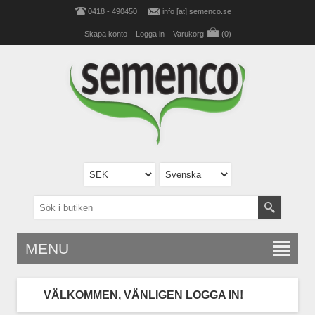
0418 - 490450
info [at] semenco.se
Skapa konto
Logga in
Varukorg
(0)
MENU
VÄLKOMMEN, VÄNLIGEN LOGGA IN!