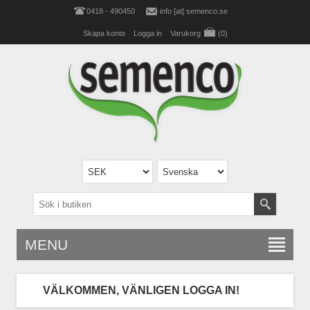
0418 - 490450
info [at] semenco.se
Skapa konto
Logga in
Varukorg
(0)
MENU
VÄLKOMMEN, VÄNLIGEN LOGGA IN!