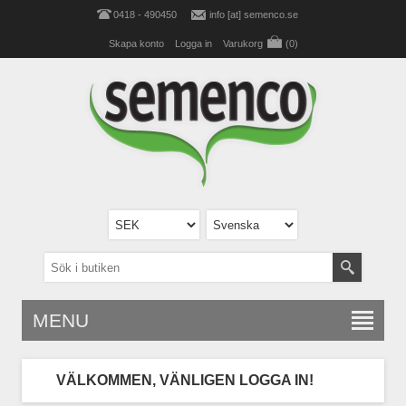
0418 - 490450
info [at] semenco.se
Skapa konto
Logga in
Varukorg
(0)
MENU
VÄLKOMMEN, VÄNLIGEN LOGGA IN!